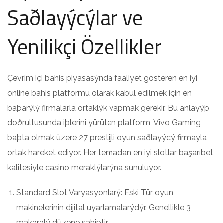
Saðlayýcýlar ve
Yenilikçi Özellikler
Çevrim içi bahis piyasasýnda faaliyet gösteren en iyi
online bahis platformu olarak kabul edilmek için en
baþarýlý firmalarla ortaklýk yapmak gerekir. Bu anlayýþ
doðrultusunda iþlerini yürüten platform, Vivo Gaming
baþta olmak üzere 27 prestijli oyun saðlayýcý firmayla
ortak hareket ediyor. Her temadan en iyi slotlar başarıbet
kalitesiyle casino meraklýlarýna sunuluyor.
Standard Slot Varyasyonlarý: Eski Tür oyun
makinelerinin dijital uyarlamalarýdýr. Genellikle 3
makaralý düzene sahiptir.