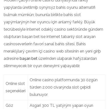
Modern çaðýn online casino dünyasýnda farklý
yapýlarda üretilmiþ sýnýrsýz bahis oyunu alternatifi
bulmak mümkün; bununla birlikte bahis slot
yapýmlarýnýn her oyuncu için anlamý farklý. Büyük
tecrübesiyle internet odaklý casino sektöründe gündem
oluþturan başarı bet ise internet tabanlý slot arayan
casinoseverlerin favori sanal bahis sitesi. Bahis
meraklýlarý çevrim içi casino web sitesinin en yeni giriþ
adresine
başarı bet
üzerinden ulaþarak hafýzalardan
silinmeyecek bir oyun deneyimi yaþayabilir.
Online casino platformunda 30 özgün
Online slot
türden 2.000 civarýnda slot çeþidi
seçenekleri
bulunuyor
Göz
Asgari 300 TL yatýrým yapan oyun