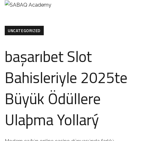
UNCATEGORIZED
başarıbet Slot
Bahisleriyle 2025te
Büyük Ödüllere
Ulaþma Yollarý