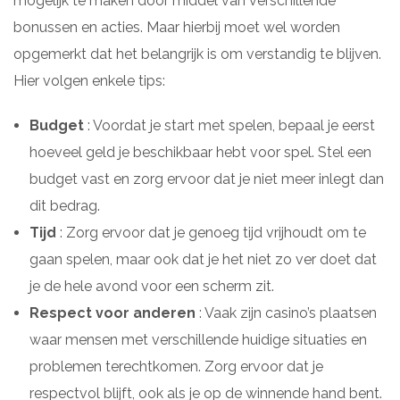
mogelijk te maken door middel van verschillende
bonussen en acties. Maar hierbij moet wel worden
opgemerkt dat het belangrijk is om verstandig te blijven.
Hier volgen enkele tips:
Budget
: Voordat je start met spelen, bepaal je eerst
hoeveel geld je beschikbaar hebt voor spel. Stel een
budget vast en zorg ervoor dat je niet meer inlegt dan
dit bedrag.
Tijd
: Zorg ervoor dat je genoeg tijd vrijhoudt om te
gaan spelen, maar ook dat je het niet zo ver doet dat
je de hele avond voor een scherm zit.
Respect voor anderen
: Vaak zijn casino’s plaatsen
waar mensen met verschillende huidige situaties en
problemen terechtkomen. Zorg ervoor dat je
respectvol blijft, ook als je op de winnende hand bent.