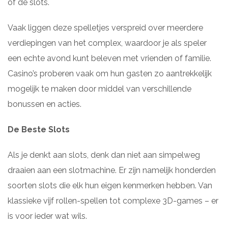
of de slots.
Vaak liggen deze spelletjes verspreid over meerdere
verdiepingen van het complex, waardoor je als speler
een echte avond kunt beleven met vrienden of familie.
Casino’s proberen vaak om hun gasten zo aantrekkelijk
mogelijk te maken door middel van verschillende
bonussen en acties.
De Beste Slots
Als je denkt aan slots, denk dan niet aan simpelweg
draaien aan een slotmachine. Er zijn namelijk honderden
soorten slots die elk hun eigen kenmerken hebben. Van
klassieke vijf rollen-spellen tot complexe 3D-games – er
is voor ieder wat wils.