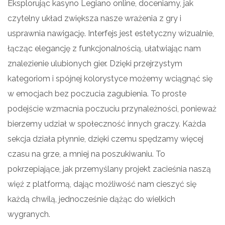
Eksplorując kasyno Legiano online, doceniamy, jak
czytelny układ zwiększa nasze wrażenia z gry i
usprawnia nawigację. Interfejs jest estetyczny wizualnie,
łącząc elegancję z funkcjonalnością, ułatwiając nam
znalezienie ulubionych gier. Dzięki przejrzystym
kategoriom i spójnej kolorystyce możemy wciągnąć się
w emocjach bez poczucia zagubienia. To proste
podejście wzmacnia poczuciu przynależności, ponieważ
bierzemy udział w społeczność innych graczy. Każda
sekcja działa płynnie, dzięki czemu spędzamy więcej
czasu na grze, a mniej na poszukiwaniu. To
pokrzepiające, jak przemyślany projekt zacieśnia naszą
więź z platformą, dając możliwość nam cieszyć się
każdą chwilą, jednocześnie dążąc do wielkich
wygranych.