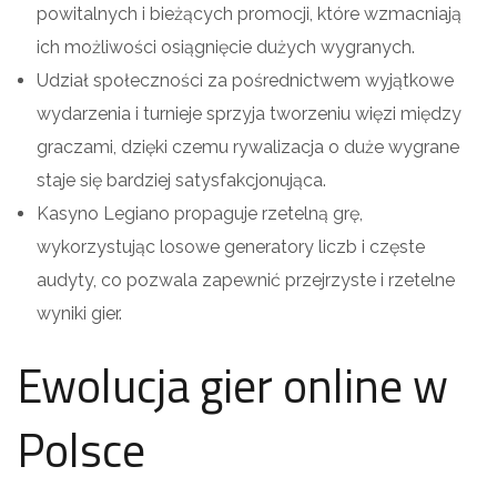
powitalnych i bieżących promocji, które wzmacniają
ich możliwości osiągnięcie dużych wygranych.
Udział społeczności za pośrednictwem wyjątkowe
wydarzenia i turnieje sprzyja tworzeniu więzi między
graczami, dzięki czemu rywalizacja o duże wygrane
staje się bardziej satysfakcjonująca.
Kasyno Legiano propaguje rzetelną grę,
wykorzystując losowe generatory liczb i częste
audyty, co pozwala zapewnić przejrzyste i rzetelne
wyniki gier.
Ewolucja gier online w
Polsce