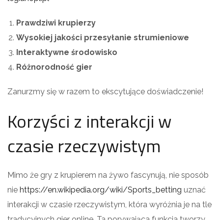
Prawdziwi krupierzy
Wysokiej jakości przesyłanie strumieniowe
Interaktywne środowisko
Różnorodność gier
Zanurzmy się w razem to ekscytujące doświadczenie!
Korzyści z interakcji w
czasie rzeczywistym
Mimo że gry z krupierem na żywo fascynują, nie sposób
nie
https://en.wikipedia.org/wiki/Sports_betting
uznać
interakcji w czasie rzeczywistym, która wyróżnia je na tle
tradycyjnych gier online. Ta porywająca funkcja tworzy