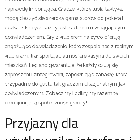
naprawdę imponująca. Gracze, którzy lubią taktykę,
mogą cieszyć się szeroką gamą stołów do pokera i
oczka, z których każdy jest zadaniem i wciągającym
doświadczeniem. Gry z krupierem na żywo oferują
angażujące doświadczenie, które zespala nas z realnymi
krupierami, transportując atmosferę kasyna do swoich
mieszkań. Legiano gwarantuje, że każdy czują się
zaproszeni i zintegrowani, zapewniając zabawę, która
przypadnie do gustu tak graczom okazjonalnym, jak i
doświadczonym. Zobaczmy i odkryjmy razem tę
emocjonującą społeczność graczy!
Przyjazny dla