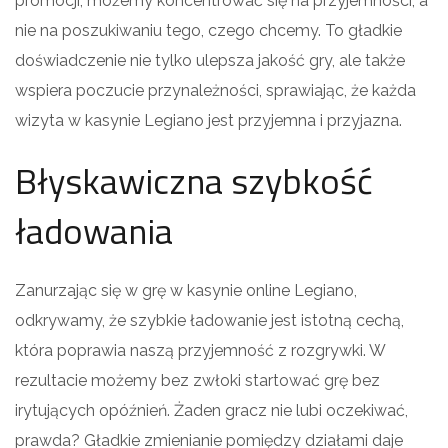
promocji, możemy koncentrować się na przyjemności, a
nie na poszukiwaniu tego, czego chcemy. To gładkie
doświadczenie nie tylko ulepsza jakość gry, ale także
wspiera poczucie przynależności, sprawiając, że każda
wizyta w kasynie Legiano jest przyjemna i przyjazna.
Błyskawiczna szybkość
ładowania
Zanurzając się w grę w kasynie online Legiano,
odkrywamy, że szybkie ładowanie jest istotną cechą,
która poprawia naszą przyjemność z rozgrywki. W
rezultacie możemy bez zwłoki startować grę bez
irytujących opóźnień. Żaden gracz nie lubi oczekiwać,
prawda? Gładkie zmienianie pomiędzy działami daje