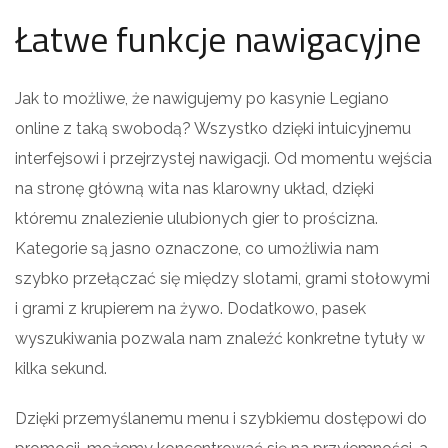
Łatwe funkcje nawigacyjne
Jak to możliwe, że nawigujemy po kasynie Legiano
online z taką swobodą? Wszystko dzięki intuicyjnemu
interfejsowi i przejrzystej nawigacji. Od momentu wejścia
na stronę główną wita nas klarowny układ, dzięki
któremu znalezienie ulubionych gier to prościzna.
Kategorie są jasno oznaczone, co umożliwia nam
szybko przełączać się między slotami, grami stołowymi
i grami z krupierem na żywo. Dodatkowo, pasek
wyszukiwania pozwala nam znaleźć konkretne tytuły w
kilka sekund.
Dzięki przemyślanemu menu i szybkiemu dostępowi do