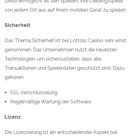
Diese ermöglicht es den Spielern, ihre Lieblingsspiele
von jedem Ort aus auf ihrem mobilen Gerät zu spielen.
Sicherheit
Das Thema Sicherheit ist bei Lottolo Casino sehr ernst
genommen. Das Unternehmen nutzt die neuesten
Technologien, um sicherzustellen, dass alle
Transaktionen und Spielerdaten geschützt sind. Dazu
gehören:
SSL-Verschlüsselung
Regelmäßige Wartung der Software
Lizenz
Die Lizenzierung ist ein entscheidender Aspekt bei