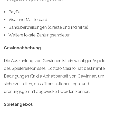
PayPal
Visa und Mastercard
Banküberweisungen (direkte und indirekte)
Weitere lokale Zahlungsanbieter
Gewinnabhebung
Die Auszahlung von Gewinnen ist ein wichtiger Aspekt
des Spielererlebnisses. Lottolo Casino hat bestimmte
Bedingungen für die Abhebbarkeit von Gewinnen, um
sicherzustellen, dass Transaktionen legal und
ordnungsgemäß abgewickelt werden können.
Spielangebot