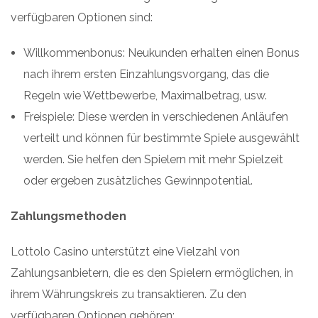
verfügbaren Optionen sind:
Willkommenbonus: Neukunden erhalten einen Bonus
nach ihrem ersten Einzahlungsvorgang, das die
Regeln wie Wettbewerbe, Maximalbetrag, usw.
Freispiele: Diese werden in verschiedenen Anläufen
verteilt und können für bestimmte Spiele ausgewählt
werden. Sie helfen den Spielern mit mehr Spielzeit
oder ergeben zusätzliches Gewinnpotential.
Zahlungsmethoden
Lottolo Casino unterstützt eine Vielzahl von
Zahlungsanbietern, die es den Spielern ermöglichen, in
ihrem Währungskreis zu transaktieren. Zu den
verfügbaren Optionen gehören: