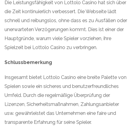
Die Leistungsfähigkeit von Lottolo Casino hat sich über
die Zeit kontinuierlich verbessert. Die Webseite lädt
schnell und reibungslos, ohne dass es zu Ausfällen oder
unerwarteten Verzögerungen kommt. Dies ist einer der
Hauptgründe, warum viele Spieler vorziehen, ihre
Spielzeit bei Lottolo Casino zu verbringen.
Schlussbemerkung
Insgesamt bietet Lottolo Casino eine breite Palette von
Spielen sowie ein sicheres und benutzerfreundliches
Umfeld. Durch die regelmäßige Überprüfung der
Lizenzen, Sicherheitsmaßnahmen, Zahlungsanbieter
usw. gewährleistet das Unternehmen eine faire und
transparente Erfahrung für seine Spieler.