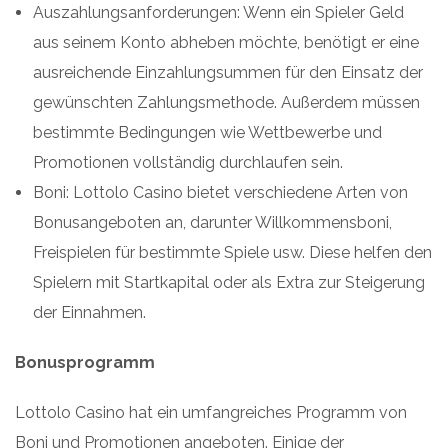
Auszahlungsanforderungen: Wenn ein Spieler Geld
aus seinem Konto abheben möchte, benötigt er eine
ausreichende Einzahlungsummen für den Einsatz der
gewünschten Zahlungsmethode. Außerdem müssen
bestimmte Bedingungen wie Wettbewerbe und
Promotionen vollständig durchlaufen sein.
Boni: Lottolo Casino bietet verschiedene Arten von
Bonusangeboten an, darunter Willkommensboni,
Freispielen für bestimmte Spiele usw. Diese helfen den
Spielern mit Startkapital oder als Extra zur Steigerung
der Einnahmen.
Bonusprogramm
Lottolo Casino hat ein umfangreiches Programm von
Boni und Promotionen angeboten. Einige der