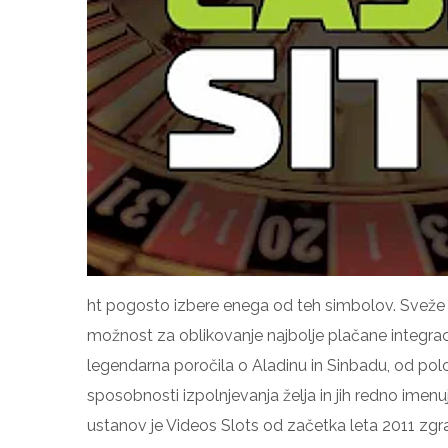
ht pogosto izbere enega od teh simbolov. Sveže Ge
možnost za oblikovanje najbolje plačane integraci
legendarna poročila o Aladinu in Sinbadu, od polo
sposobnosti izpolnjevanja želja in jih redno imenu
ustanov je Videos Slots od začetka leta 2011 zgrad