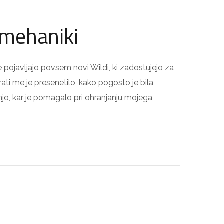
tomehaniki
e pojavljajo povsem novi Wildi, ki zadostujejo za
krati me je presenetilo, kako pogosto je bila
njo, kar je pomagalo pri ohranjanju mojega