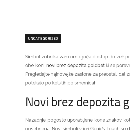
UNCATEGORIZED
Simbol zobnika vam omogoča dostop do več prepro
obe ikoni,
novi brez depozita goldbet
ki se poravn
Pregledajte najnovejše zaslone za preostali del z
potekajo po kolutih po smernicah.
Novi brez depozita g
Nazadnje, pogosto uporabljene ikone znakov, kot st
posebnega. Novi simboli v igri Genie’s Touch so 