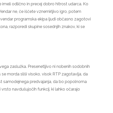
 imeli odlično in precej dobro hitrost udarca. Ko
Vendar ne, če iščete vznemirljivo igro, potem
o, vendar programska ekipa ljudi občasno zagotovi
ikona, razporedi skupine sosednjih znakov, ki se
ega zaslužka. Presenetljivo ni nobenih sodobnih
se morda sliši visoko, visok RTP zagotavlja, da
nost samodejnega predvajanja, da bo popolnoma
 vrsto navdušujočih funkcij, ki lahko očarajo