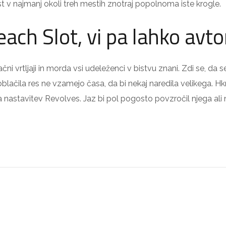
t v najmanj okoli treh mestih znotraj popolnoma iste krogle.
Reach Slot, vi pa lahko av
 vrtljaji in morda vsi udeleženci v bistvu znani. Zdi se, da s
i oblačila res ne vzamejo časa, da bi nekaj naredila velikega. H
nastavitev Revolves. Jaz bi pol pogosto povzročil njega ali 