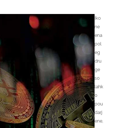
Iko
ne
ena
pol
eg
dru
ge
so
lahk
o
pou
darj
ene,