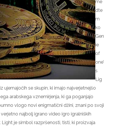
me
dte
m
ko
Gen
ie
of
one’
s
Lig
 ujemajočih se skupin, ki imajo najverjetnejšo
čnega arabskega vznemirjenja, ki ga poganjajo
oumno vlogo novi enigmatični džini, znani po svoji
erjetno najbolj igrano video igro igralniških
ght je simbol razpršenosti, tisti, ki proizvaja