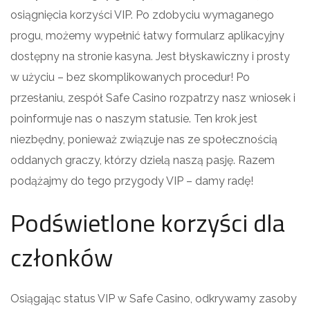
osiągnięcia korzyści VIP. Po zdobyciu wymaganego
progu, możemy wypełnić łatwy formularz aplikacyjny
dostępny na stronie kasyna. Jest błyskawiczny i prosty
w użyciu – bez skomplikowanych procedur! Po
przesłaniu, zespół Safe Casino rozpatrzy nasz wniosek i
poinformuje nas o naszym statusie. Ten krok jest
niezbędny, ponieważ związuje nas ze społecznością
oddanych graczy, którzy dzielą naszą pasję. Razem
podążajmy do tego przygody VIP – damy radę!
Podświetlone korzyści dla
członków
Osiągając status VIP w Safe Casino, odkrywamy zasoby