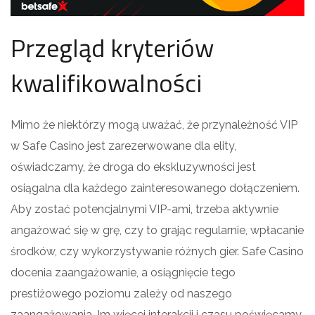
Przegląd kryteriów
kwalifikowalności
Mimo że niektórzy mogą uważać, że przynależność VIP
w Safe Casino jest zarezerwowane dla elity,
oświadczamy, że droga do ekskluzywności jest
osiągalna dla każdego zainteresowanego dołączeniem.
Aby zostać potencjalnymi VIP-ami, trzeba aktywnie
angażować się w grę, czy to grając regularnie, wpłacanie
środków, czy wykorzystywanie różnych gier. Safe Casino
docenia zaangażowanie, a osiągnięcie tego
prestiżowego poziomu zależy od naszego
zaangażowania. Im więcej interakcji i czasu poświęcamy,