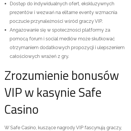
Dostęp do indywidualnych ofert, ekskluzywnych
prezentów i wezwań na elitarne eventy wzmacnia
poczucie przynależności wśród graczy VIP.
Angażowanie się w społeczności platformy za
pomocą forum i social mediów może skutkować
otrzymaniem dodatkowych propozycji i ulepszeniem
całościowych wrażeń z gry.
Zrozumienie bonusów
VIP w kasynie Safe
Casino
W Safe Casino, kuszące nagrody VIP fascynują graczy,