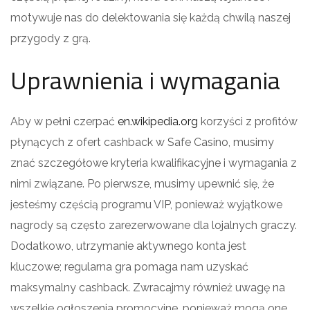
motywuje nas do delektowania się każdą chwilą naszej
przygody z grą.
Uprawnienia i wymagania
Aby w pełni czerpać
en.wikipedia.org
korzyści z profitów
płynących z ofert cashback w Safe Casino, musimy
znać szczegółowe kryteria kwalifikacyjne i wymagania z
nimi związane. Po pierwsze, musimy upewnić się, że
jesteśmy częścią programu VIP, ponieważ wyjątkowe
nagrody są często zarezerwowane dla lojalnych graczy.
Dodatkowo, utrzymanie aktywnego konta jest
kluczowe; regularna gra pomaga nam uzyskać
maksymalny cashback. Zwracajmy również uwagę na
wszelkie ogłoszenia promocyjne, ponieważ mogą one