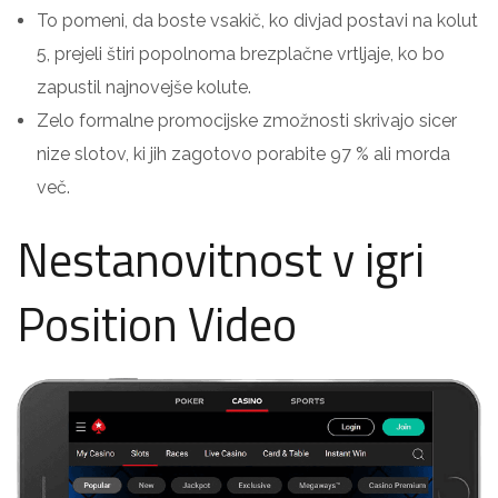
To pomeni, da boste vsakič, ko divjad postavi na kolut
5, prejeli štiri popolnoma brezplačne vrtljaje, ko bo
zapustil najnovejše kolute.
Zelo formalne promocijske zmožnosti skrivajo sicer
nize slotov, ki jih zagotovo porabite 97 % ali morda
več.
Nestanovitnost v igri
Position Video