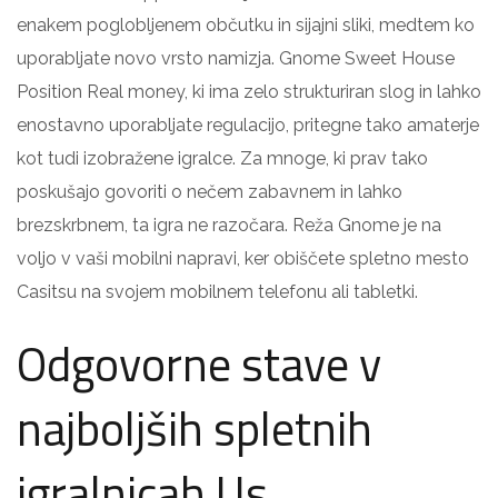
enakem poglobljenem občutku in sijajni sliki, medtem ko
uporabljate novo vrsto namizja. Gnome Sweet House
Position Real money, ki ima zelo strukturiran slog in lahko
enostavno uporabljate regulacijo, pritegne tako amaterje
kot tudi izobražene igralce. Za mnoge, ki prav tako
poskušajo govoriti o nečem zabavnem in lahko
brezskrbnem, ta igra ne razočara. Reža Gnome je na
voljo v vaši mobilni napravi, ker obiščete spletno mesto
Casitsu na svojem mobilnem telefonu ali tabletki.
Odgovorne stave v
najboljših spletnih
igralnicah Us