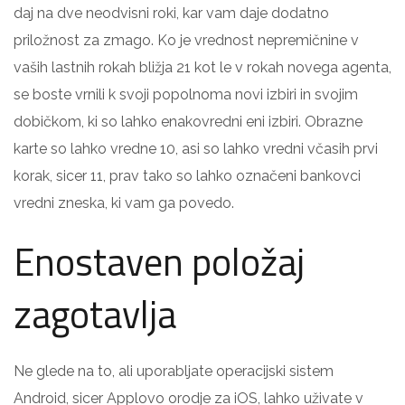
daj na dve neodvisni roki, kar vam daje dodatno
priložnost za zmago. Ko je vrednost nepremičnine v
vaših lastnih rokah bližja 21 kot le v rokah novega agenta,
se boste vrnili k svoji popolnoma novi izbiri in svojim
dobičkom, ki so lahko enakovredni eni izbiri. Obrazne
karte so lahko vredne 10, asi so lahko vredni včasih prvi
korak, sicer 11, prav tako so lahko označeni bankovci
vredni zneska, ki vam ga povedo.
Enostaven položaj
zagotavlja
Ne glede na to, ali uporabljate operacijski sistem
Android, sicer Applovo orodje za iOS, lahko uživate v