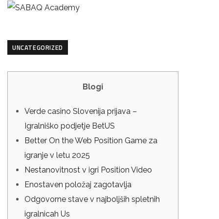
UNCATEGORIZED
Blogi
Verde casino Slovenija prijava –
Igralniško podjetje BetUS
Better On the Web Position Game za
igranje v letu 2025
Nestanovitnost v igri Position Video
Enostaven položaj zagotavlja
Odgovorne stave v najboljših spletnih
igralnicah Us