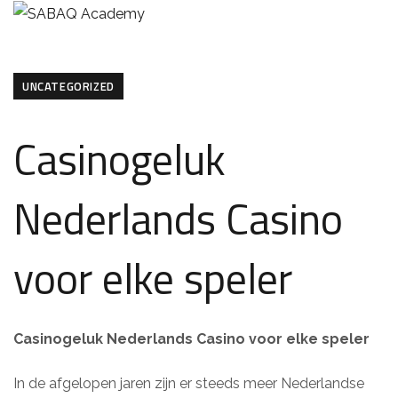
UNCATEGORIZED
Casinogeluk
Nederlands Casino
voor elke speler
Casinogeluk Nederlands Casino voor elke speler
In de afgelopen jaren zijn er steeds meer Nederlandse