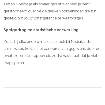
zetten, voelde je als speler gerust wanneer je bent
geïnformeerd over de geldelijke voorzieningen die zijn
gesteld om jouw winstgarantie te waarborgen.
Spelgedrag en statistische verwerking
Zoals bij elke andere markt is er ook bij Nederlands
casino’s sprake van het aanboren van gegevens door de
overheid, en de stappen die zodra vaststaat dat je niet
mag spelen.