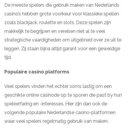
De meeste spelers die gebruik maken van Nederlands
casino’s hebben grote voorkeur voor klassieke spellen
zoals blackjack, roulette en slots. Deze spelen zijn
makkelijk te begrijpen en vereisen niet al te veel
strategische vaardigheden om uitgebreid over ze uit te
leggen. Zij staan bijna altijd garant voor een geweldige
tijd.
Populaire casino platforms
Veel spelers vinden het echter soms lastig om een
geschikte online casinode op te sporen die past by hun
speleerfaring en -interesses. Hier zijn dan ook de
volgende populaire Nederlandse casino-platformen
waar veel spelers regelmatig gebruik van maken: