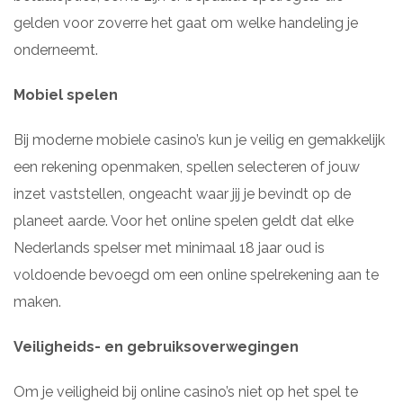
gelden voor zoverre het gaat om welke handeling je
onderneemt.
Mobiel spelen
Bij moderne mobiele casino’s kun je veilig en gemakkelijk
een rekening openmaken, spellen selecteren of jouw
inzet vaststellen, ongeacht waar jij je bevindt op de
planeet aarde. Voor het online spelen geldt dat elke
Nederlands spelser met minimaal 18 jaar oud is
voldoende bevoegd om een online spelrekening aan te
maken.
Veiligheids- en gebruiksoverwegingen
Om je veiligheid bij online casino’s niet op het spel te