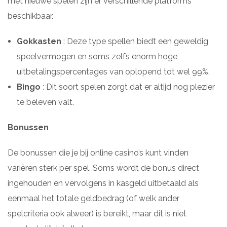
met nieuwe spelen zijn er verschillende platforms
beschikbaar.
Gokkasten
: Deze type spellen biedt een geweldig
speelvermogen en soms zelfs enorm hoge
uitbetalingspercentages van oplopend tot wel 99%.
Bingo
: Dit soort spelen zorgt dat er altijd nog plezier
te beleven valt.
Bonussen
De bonussen die je bij online casino’s kunt vinden
variëren sterk per spel. Soms wordt de bonus direct
ingehouden en vervolgens in kasgeld uitbetaald als
eenmaal het totale geldbedrag (of welk ander
spelcriteria ook alweer) is bereikt, maar dit is niet