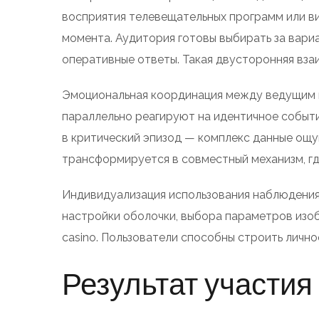
восприятия телевещательных программ или в
момента. Аудитория готовы выбирать за вари
оперативные ответы. Такая двусторонняя вза
Эмоциональная координация между ведущим и
параллельно реагируют на идентичное событие
в критический эпизод — комплекс данные ощ
трансформируется в совместный механизм, гд
Индивидуализация использования наблюдения
настройки оболочки, выбора параметров изо
casino. Пользователи способны строить лично
Результат участия