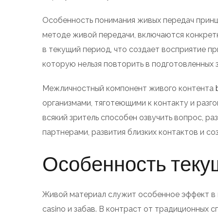
Особенность понимания живых передач принци
методе живой передачи, включаются конкретн
в текущий период, что создает восприятие п
которую нельзя повторить в подготовленных з
Межличностный компонент живого контента
организмами, тяготеющими к контакту и разг
всякий зритель способен озвучить вопрос, р
партнерами, развития близких контактов и с
Особенность теку
Живой материал служит особенное эффект в
casino и забав. В контраст от традиционных 