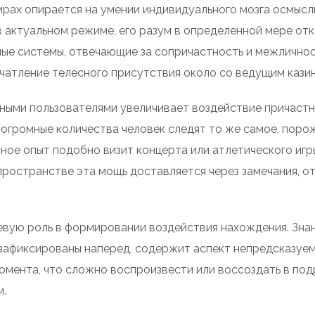
рах опирается на умении индивидуального мозга осмысли
в актуальном режиме, его разум в определенной мере о
ьные системы, отвечающие за сопричастность и межличнос
ечатление телесного присутствия около со ведущим казин
ными пользователями увеличивает воздействие причаст
е огромные количества человек следят то же самое, пор
е опыт подобно визит концерта или атлетического игры
остранстве эта мощь доставляется через замечания, от
вую роль в формировании воздействия нахождения. Знан
 зафиксированы наперед, содержит аспект непредсказуем
омента, что сложно воспроизвести или воссоздать в под
м.