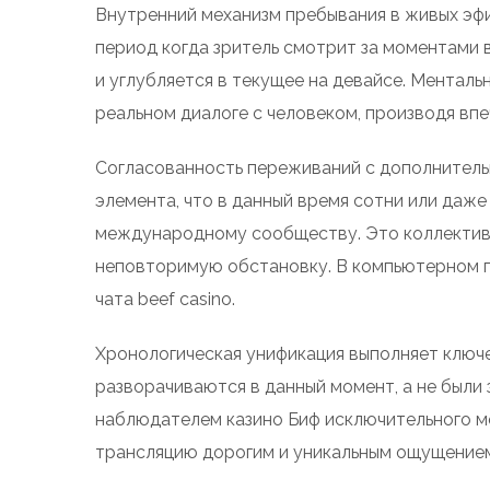
Внутренний механизм пребывания в живых эфи
период когда зритель смотрит за моментами 
и углубляется в текущее на девайсе. Ментал
реальном диалоге с человеком, производя вп
Согласованность переживаний с дополнитель
элемента, что в данный время сотни или даж
международному сообществу. Это коллективно
неповторимую обстановку. В компьютерном пр
чата beef casino.
Хронологическая унификация выполняет ключе
разворачиваются в данный момент, а не были
наблюдателем казино Биф исключительного м
трансляцию дорогим и уникальным ощущение