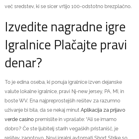
več sredstev, ki se sicer vrtijo 100-odstotno brezplačno.
Izvedite nagradne igre
Igralnice Plačajte pravi
denar?
To je edina oseba, ki ponuja igralnice izven dejanske
valute lokalne igralnice, pravi Nj-new jersey, PA, MI, in
boste WV. Ena najpreprostejših rešitev za razumno
uživanje bi bila, da se nekaj minut
Aplikacija za prijavo
verde casino
premislite in vprašate: “Ali se imamo
dobro? Če ste ljubitelj starih vegaških pristanišč, je
rešitev zagotovo. Novi igralni avtomati Short Strike so