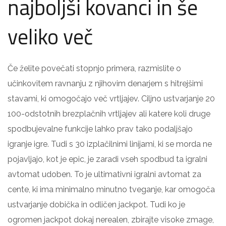
najboljši kovanci in še
veliko več
Če želite povečati stopnjo primera, razmislite o
učinkovitem ravnanju z njihovim denarjem s hitrejšimi
stavami, ki omogočajo več vrtljajev. Ciljno ustvarjanje 20
100-odstotnih brezplačnih vrtljajev ali katere koli druge
spodbujevalne funkcije lahko prav tako podaljšajo
igranje igre. Tudi s 30 izplačilnimi linijami, ki se morda ne
pojavljajo, kot je epic, je zaradi vseh spodbud ta igralni
avtomat udoben. To je ultimativni igralni avtomat za
cente, ki ima minimalno minutno tveganje, kar omogoča
ustvarjanje dobička in odličen jackpot. Tudi ko je
ogromen jackpot dokaj nerealen, zbirajte visoke zmage,