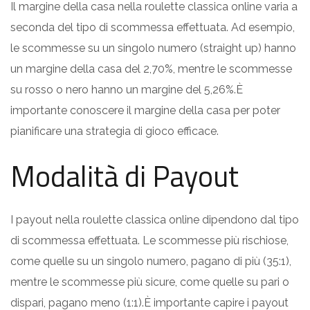
Il margine della casa nella roulette classica online varia a
seconda del tipo di scommessa effettuata. Ad esempio,
le scommesse su un singolo numero (straight up) hanno
un margine della casa del 2,70%, mentre le scommesse
su rosso o nero hanno un margine del 5,26%.È
importante conoscere il margine della casa per poter
pianificare una strategia di gioco efficace.
Modalità di Payout
I payout nella roulette classica online dipendono dal tipo
di scommessa effettuata. Le scommesse più rischiose,
come quelle su un singolo numero, pagano di più (35:1),
mentre le scommesse più sicure, come quelle su pari o
dispari, pagano meno (1:1).È importante capire i payout