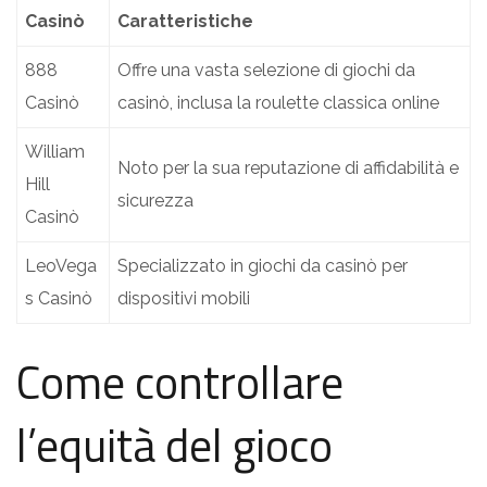
Casinò
Caratteristiche
888
Offre una vasta selezione di giochi da
Casinò
casinò, inclusa la roulette classica online
William
Noto per la sua reputazione di affidabilità e
Hill
sicurezza
Casinò
LeoVega
Specializzato in giochi da casinò per
s Casinò
dispositivi mobili
Come controllare
l’equità del gioco