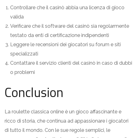
Controllare che il casinò abbia una licenza di gioco
valida
Verificare che il software del casinò sia regolarmente
testato da enti di certificazione indipendenti
Leggere le recensioni dei giocatori su forum e siti
specializzati
Contattare il servizio clienti del casinò in caso di dubbi
o problemi
Conclusion
La roulette classica online è un gioco affascinante e
ricco di storia, che continua ad appassionare i giocatori
di tutto il mondo. Con le sue regole semplici, le