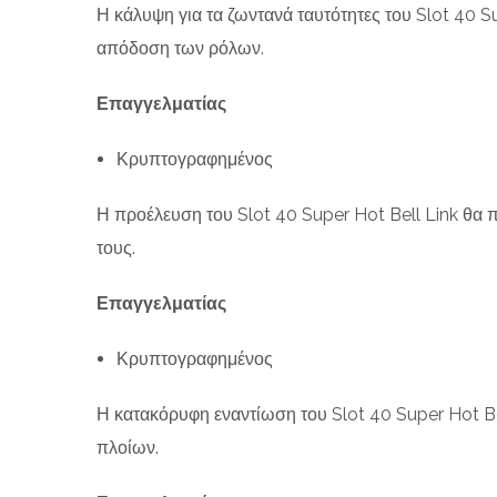
Η κάλυψη για τα ζωντανά ταυτότητες του Slot 40 S
απόδοση των ρόλων.
Επαγγελματίας
Κρυπτογραφημένος
Η προέλευση του Slot 40 Super Hot Bell Link θα π
τους.
Επαγγελματίας
Κρυπτογραφημένος
Η κατακόρυφη εναντίωση του Slot 40 Super Hot Bel
πλοίων.