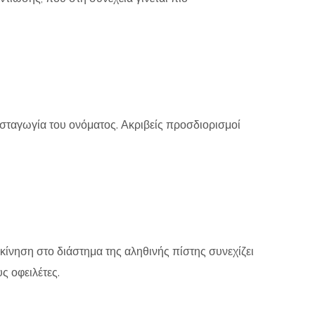
μυσταγωγία του ονόματος. Ακριβείς προσδιορισμοί
 κίνηση στο διάστημα της αληθινής πίστης συνεχίζει
ς οφειλέτες.