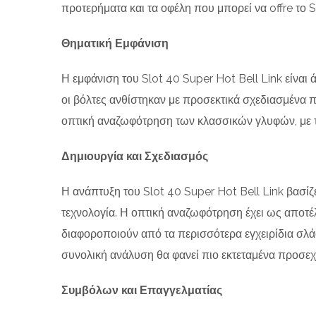
προτερήματα και τα οφέλη που μπορεί να offre το S
Θηματική Εμφάνιση
Η εμφάνιση του Slot 40 Super Hot Bell Link είναι
οι βόλτες ανθίστηκαν με προσεκτικά σχεδιασμένα πν
οπτική αναζωφότρηση των κλασσικών γλυφών, με το
Δημιουργία και Σχεδιασμός
Η ανάπτυξη του Slot 40 Super Hot Bell Link βασίζ
τεχνολογία. Η οπτική αναζωφότρηση έχει ως αποτέ
διαφοροποιούν από τα περισσότερα εγχειρίδια σλά
συνολική ανάλυση θα φανεί πιο εκτεταμένα προσε
Συμβόλων και Επαγγελματίας