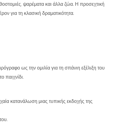
νθοστομιές, ψαρέματα και άλλα ζώα. Η προσεχτική
ρον για τη κλασική δραματικότητα.
ρόγραφο ως την ομιλία για τη σπάνιη εξέλιξη του
ο παιχνίδι.
υχαία κατανάλωση μιας τυπικής εκδοχής της
του.