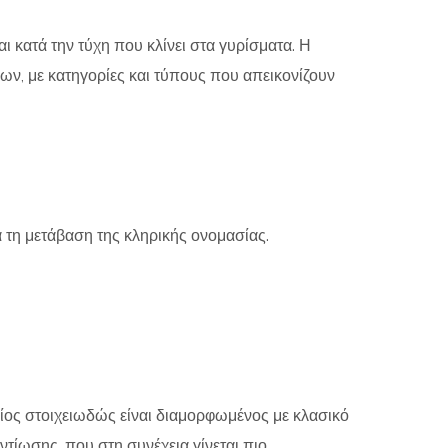
 κατά την τύχη που κλίνει στα γυρίσματα. Η
ν, με κατηγορίες και τύπους που απεικονίζουν
α τη μετάβαση της κληρικής ονομασίας.
ος στοιχειωδώς είναι διαμορφωμένος με κλασικό
τίωσης, που στη συνέχεια γίνεται πιο