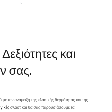
T LEARNING
 Δεξιότητες και
ν σας.
 με την ανάμειξη της κλασικής θερμότητας και της
γικές
σλάοτ και θα σας παρουσιάσουμε τα