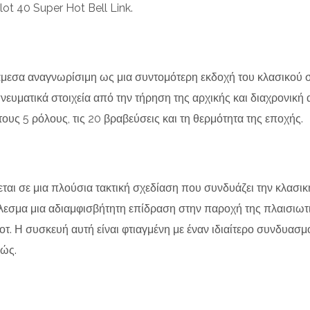
lot 40 Super Hot Bell Link.
 άμεσα αναγνωρίσιμη ως μια συντομότερη εκδοχή του κλασικού σ
ευματικά στοιχεία από την τήρηση της αρχικής και διαχρονική 
υς 5 ρόλους, τις 20 βραβεύσεις και τη θερμότητα της εποχής.
εται σε μια πλούσια τακτική σχεδίαση που συνδυάζει την κλασ
λεσμα μια αδιαμφισβήτητη επίδραση στην παροχή της πλαισιωτι
οτ. Η συσκευή αυτή είναι φτιαγμένη με έναν ιδιαίτερο συνδυασ
χώς.