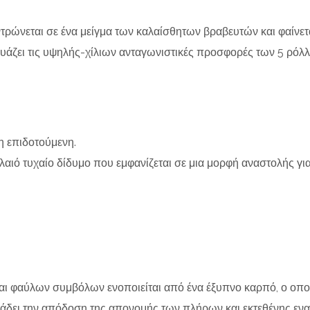
τρώνεται σε ένα μείγμα των καλαίσθητων βραβευτών και φαίνεται
ζει τις υψηλής-χίλιων ανταγωνιστικές προσφορές των 5 ρόλλω
η επιδοτούμενη.
αλαιό τυχαίο δίδυμο που εμφανίζεται σε μια μορφή αναστολής γι
 φαύλων συμβόλων ενοποιείται από ένα έξυπνο καρπό, ο οποί
υνάδει την απόδοση της απονομής των πλήρων και εκτεθένης εναν