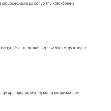
και διαμορφωμένα με οδηγό την κατακόρυφη
 ενισχυμένο με απεικόνιση των σλοτ στην ιστορία
 την ομοιόμορφη κίνηση και τη διαφάνεια των