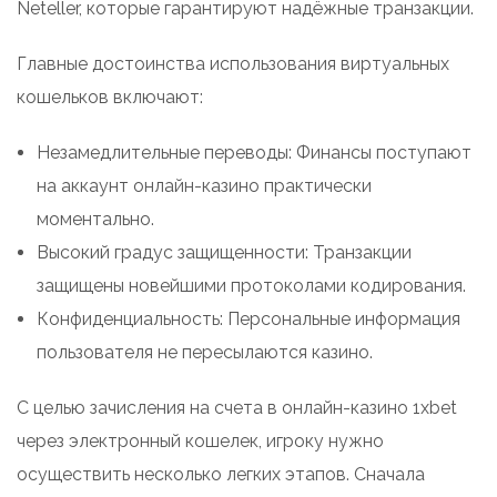
Neteller, которые гарантируют надёжные транзакции.
Главные достоинства использования виртуальных
кошельков включают:
Незамедлительные переводы: Финансы поступают
на аккаунт онлайн-казино практически
моментально.
Высокий градус защищенности: Транзакции
защищены новейшими протоколами кодирования.
Конфиденциальность: Персональные информация
пользователя не пересылаются казино.
С целью зачисления на счета в онлайн-казино 1xbet
через электронный кошелек, игроку нужно
осуществить несколько легких этапов. Сначала