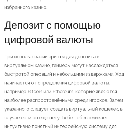
избранного казино.
Депозит с помощью
цифровой валюты
При использовании крипты для депозита в
виртуальном казино, геймеры могут наслаждаться
быстротой операций и небольшими издержками. Ход
начинается от определения цифровой валюты,
например Bitcoin или Ethereum, которые являются
наиболее распространёнными среди игроков. Затем
указанного следует создать виртуальный кошелек, в
случае если он ещё нету. 1х бет обеспечивает
интуитивно понятный интерфейсную систему для