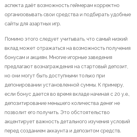
аспекта даёт возможность геймерам корректно
организовывать свои средства и подбирать удобные
сайты для азартных игр.
Помимо этого следует учитывать, что самый низкий
вклад может отражаться на возможность получения
бонусам и акциям. Многие игорные заведения
предлагают вознаграждения на стартовый депозит,
но они могут быть доступными только при
депонировании установленной суммы. К примеру,
если бонус дается во время вкладе начиная с 20 у.е.,
депозитирование меньшего количества денег не
позволит его получить. Это обстоятельство
акцентирует важность детального изучения условий
перед созданием аккаунта и депозитом средств.