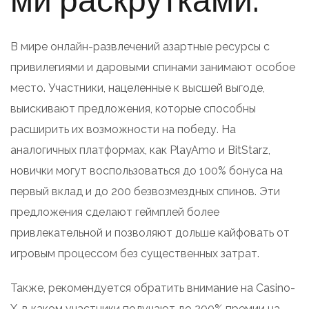
В мире онлайн-развлечений азартные ресурсы с
привилегиями и даровыми спинами занимают особое
место. Участники, нацеленные к высшей выгоде,
выискивают предложения, которые способны
расширить их возможности на победу. На
аналогичных платформах, как PlayAmo и BitStarz,
новички могут воспользоваться до 100% бонуса на
первый вклад и до 200 безвозмездных спинов. Эти
предложения сделают геймплей более
привлекательной и позволяют дольше кайфовать от
игровым процессом без существенных затрат.
Также, рекомендуется обратить внимание на Casino-
X, в каком участники получают до 200% премии на