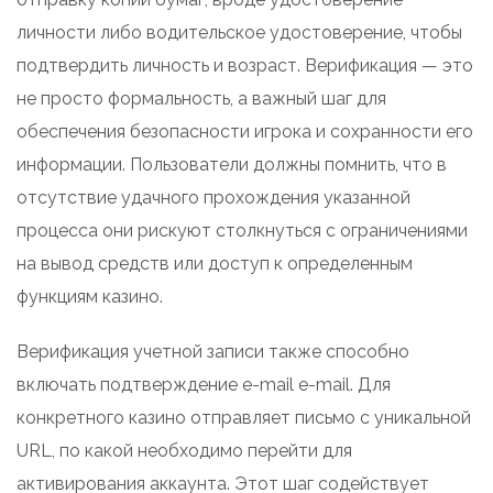
личности либо водительское удостоверение, чтобы
подтвердить личность и возраст. Верификация — это
не просто формальность, а важный шаг для
обеспечения безопасности игрока и сохранности его
информации. Пользователи должны помнить, что в
отсутствие удачного прохождения указанной
процесса они рискуют столкнуться с ограничениями
на вывод средств или доступ к определенным
функциям казино.
Верификация учетной записи также способно
включать подтверждение e-mail e-mail. Для
конкретного казино отправляет письмо с уникальной
URL, по какой необходимо перейти для
активирования аккаунта. Этот шаг содействует