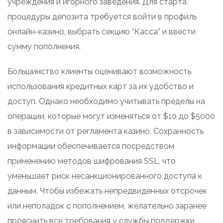
учреждения и игорного заведения. Для старта
процедуры депозита требуется войти в профиль
онлайн-казино, выбрать секцию “Касса” и ввести
сумму пополнения.
Большинство клиенты оценивают возможность
использования кредитных карт за их удобство и
доступ. Однако необходимо учитывать пределы на
операции, которые могут изменяться от $10 до $5000
в зависимости от регламента казино. Сохранность
информации обеспечивается посредством
применению методов шифрования SSL, что
уменьшает риск несанкционированного доступа к
данным. Чтобы избежать непредвиденных отсрочек
или неполадок с пополнением, желательно заранее
прояснить все требования у службы поддержки