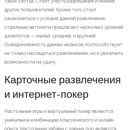
таких слотах. Стоит учесть разрешения и мнения
других пользователей. Кроме того стоит
ознакомиться с условия данной развлечения:
отдельные автоматы предлагают несколько уровней
джекпотов — малый, средний, и крупный.
Осведомленность данных нюансов поспособствует
не только насладиться развлечением, но и увеличить
возможности на удачу.
Карточные развлечения
и интернет-покер
Настольные игры и виртуальный покер являются
уникальное комбинацию классического и онлайн
опыта. Настольные забавы с давних пор являются