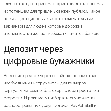
клубы стартуют принимать криптовалюты, понимая
их потенциал для привлечь свежей публики. Такое
превращает цифровые валюты замечательным
вариантом для людей, которые дорожит
анонимность и желает избежать лимитов банков.
Депозит через
цифровые бумажники
Внесение средств через онлайн-кошельки стало
необходимым инструментом для геймеров
виртуальных казино, благодаря своей простоте и
скорости. Игроки могут избирать из множества
распространённых услуг, включая PayPal, Skrill и