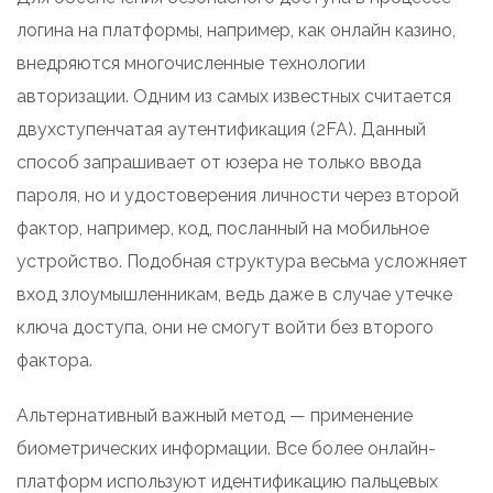
логина на платформы, например, как онлайн казино,
внедряются многочисленные технологии
авторизации. Одним из самых известных считается
двухступенчатая аутентификация (2FA). Данный
способ запрашивает от юзера не только ввода
пароля, но и удостоверения личности через второй
фактор, например, код, посланный на мобильное
устройство. Подобная структура весьма усложняет
вход злоумышленникам, ведь даже в случае утечке
ключа доступа, они не смогут войти без второго
фактора.
Альтернативный важный метод — применение
биометрических информации. Все более онлайн-
платформ используют идентификацию пальцевых