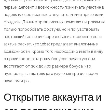
первый депозит и возможность принимать участие в
недельных состязаниях с внушительными призовыми
фондами. Данные предложения помогают игрокам не
только попробовать фортуна, но и почувствовать
настоящий волнение соревнования, особенно если
взять в расчет, что
1xbet
предлагает аналогичные
возможности. Кроме того необходимо иметь в виду
о правилах по отыгрышу бонусов: зачастую они
достигают от 30x до 50x размера бонуса, что
нуждается в тщательного изучения правил перед
началом игры.
Открытие аккаунта и