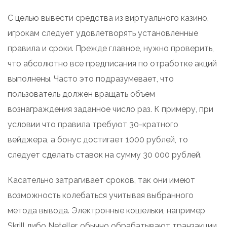
С целью вывести средства из виртуального казино,
игрокам следует удовлетворять установленные
правила и сроки. Прежде главное, нужно проверить,
что абсолютно все предписания по отработке акций
выполнены. Часто это подразумевает, что
пользователь должен вращать объем
вознаграждения заданное число раз. К примеру, при
условии что правила требуют 30-кратного
вейджера, а бонус достигает 1000 рублей, то
следует сделать ставок на сумму 30 000 рублей.
Касательно затрагивает сроков, так они имеют
возможность колебаться учитывая выбранного
метода вывода. Электронные кошельки, например
Skrill либо Neteller, обычно обрабатывают транзакции