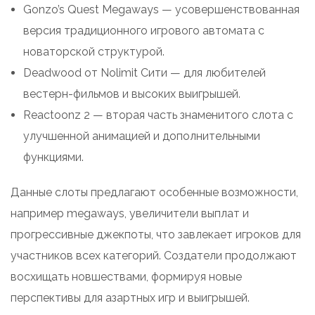
Gonzo’s Quest Megaways — усовершенствованная
версия традиционного игрового автомата с
новаторской структурой.
Deadwood от Nolimit Сити — для любителей
вестерн-фильмов и высоких выигрышей.
Reactoonz 2 — вторая часть знаменитого слота с
улучшенной анимацией и дополнительными
функциями.
Данные слоты предлагают особенные возможности,
например megaways, увеличители выплат и
прогрессивные джекпоты, что завлекает игроков для
участников всех категорий. Создатели продолжают
восхищать новшествами, формируя новые
перспективы для азартных игр и выигрышей.