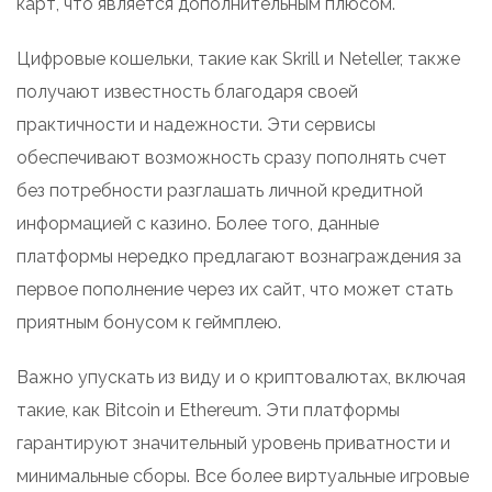
карт, что является дополнительным плюсом.
Цифровые кошельки, такие как Skrill и Neteller, также
получают известность благодаря своей
практичности и надежности. Эти сервисы
обеспечивают возможность сразу пополнять счет
без потребности разглашать личной кредитной
информацией с казино. Более того, данные
платформы нередко предлагают вознаграждения за
первое пополнение через их сайт, что может стать
приятным бонусом к геймплею.
Важно упускать из виду и о криптовалютах, включая
такие, как Bitcoin и Ethereum. Эти платформы
гарантируют значительный уровень приватности и
минимальные сборы. Все более виртуальные игровые