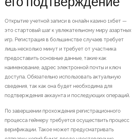
его подтверждение
Открытие учетной записи в онлайн казино 1хбет —
это стартовый шаг к увлекательному миру азартных
игр. Регистрация в большинстве случаев требует
лишь несколько минут и требует от участника
предоставить основные данные, такие как
наименование, адрес электронной почты и ключ
доступа. Обязательно использовать актуальную
сведения, так как она будет необходима для
подтверждения аккаунта и последующих операций.
По завершении прохождения регистрационного
процесса геймеру требуется осуществить процесс
верификации. Такое может предусматривать
отправку копий бумаг, вроде удостоверение