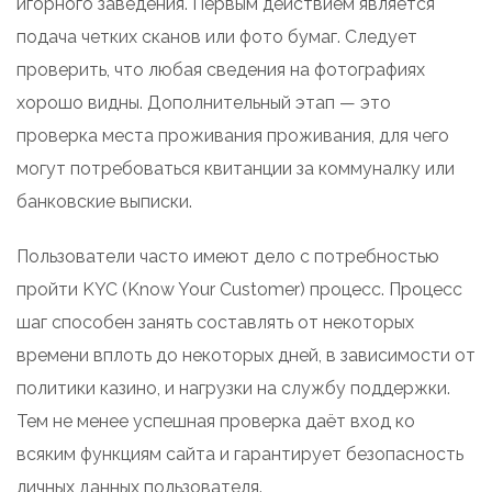
игорного заведения. Первым действием является
подача четких сканов или фото бумаг. Следует
проверить, что любая сведения на фотографиях
хорошо видны. Дополнительный этап — это
проверка места проживания проживания, для чего
могут потребоваться квитанции за коммуналку или
банковские выписки.
Пользователи часто имеют дело с потребностью
пройти KYC (Know Your Customer) процесс. Процесс
шаг способен занять составлять от некоторых
времени вплоть до некоторых дней, в зависимости от
политики казино, и нагрузки на службу поддержки.
Тем не менее успешная проверка даёт вход ко
всяким функциям сайта и гарантирует безопасность
личных данных пользователя.