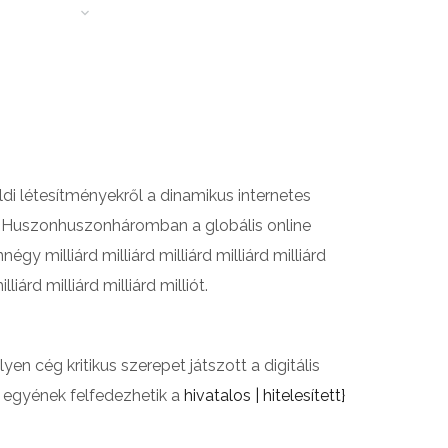
T LEARNING
di létesítményekről a dinamikus internetes
li. Huszonhuszonháromban a globális online
gy milliárd milliárd milliárd milliárd milliárd
lliárd milliárd milliárd milliót.
en cég kritikus szerepet játszott a digitális
z egyének felfedezhetik a
hivatalos | hitelesített}