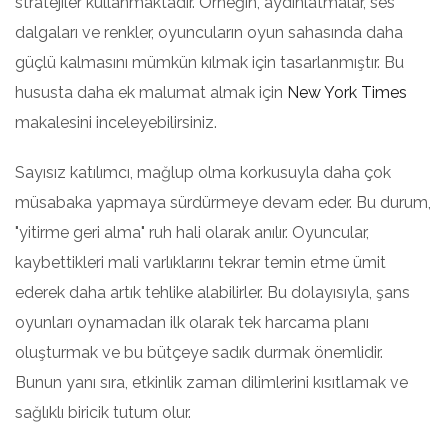
stratejiler kullanmaktadır. Örneğin, aydınlatmalar, ses
dalgaları ve renkler, oyuncuların oyun sahasında daha
güçlü kalmasını mümkün kılmak için tasarlanmıştır. Bu
hususta daha ek malumat almak için
New York Times
makalesini inceleyebilirsiniz.
Sayısız katılımcı, mağlup olma korkusuyla daha çok
müsabaka yapmaya sürdürmeye devam eder. Bu durum,
"yitirme geri alma" ruh hali olarak anılır. Oyuncular,
kaybettikleri mali varlıklarını tekrar temin etme ümit
ederek daha artık tehlike alabilirler. Bu dolayısıyla, şans
oyunları oynamadan ilk olarak tek harcama planı
oluşturmak ve bu bütçeye sadık durmak önemlidir.
Bunun yanı sıra, etkinlik zaman dilimlerini kısıtlamak ve
sağlıklı biricik tutum olur.