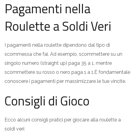
Pagamenti nella
Roulette a Soldi Veri
I pagamenti nella roulette dipendono dal tipo di
scommessa che fai. Ad esempio, scommettere su un
singolo numero (straight up) paga 35 a 1, mentre
scommettere su rosso o nero paga 1 a 1.È fondamentale
conoscere i pagamenti per massimizzare le tue vincite.
Consigli di Gioco
Ecco alcuni consigli pratici per giocare alla roulette a
soldi veri: