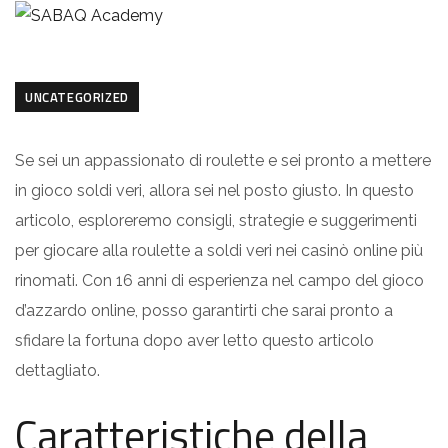
UNCATEGORIZED
Se sei un appassionato di roulette e sei pronto a mettere
in gioco soldi veri, allora sei nel posto giusto. In questo
articolo, esploreremo consigli, strategie e suggerimenti
per giocare alla roulette a soldi veri nei casinò online più
rinomati. Con 16 anni di esperienza nel campo del gioco
d’azzardo online, posso garantirti che sarai pronto a
sfidare
la fortuna dopo aver letto questo articolo
dettagliato.
Caratteristiche della