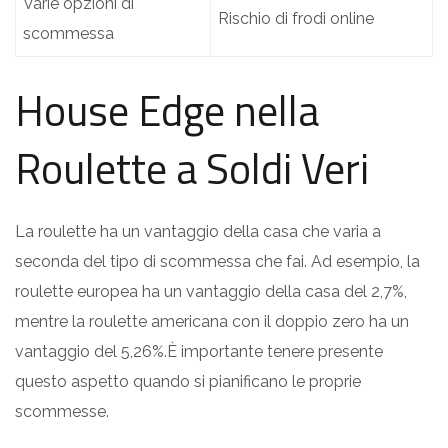
Varie opzioni di
Rischio di frodi online
scommessa
House Edge nella
Roulette a Soldi Veri
La roulette ha un vantaggio della casa che varia a
seconda del tipo di scommessa che fai. Ad esempio, la
roulette europea ha un vantaggio della casa del 2,7%,
mentre la roulette americana con il doppio zero ha un
vantaggio del 5,26%.È importante tenere presente
questo aspetto quando si pianificano le proprie
scommesse.